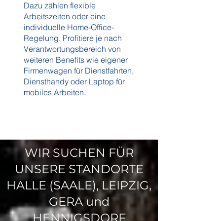
Dazu zählen flexible
Arbeitszeiten oder eine
individuelle Home-Office-
Regelung. Profitiere je nach
Verantwortungsbereich von
weiteren Benefits wie eigener
Firmenwagen für Dienstfahrten,
Diensthandy oder Laptop für
mobiles Arbeiten.
WIR SUCHEN FÜR
UNSERE STANDORTE
HALLE (SAALE), LEIPZIG,
GERA und
HENNIGSDORF