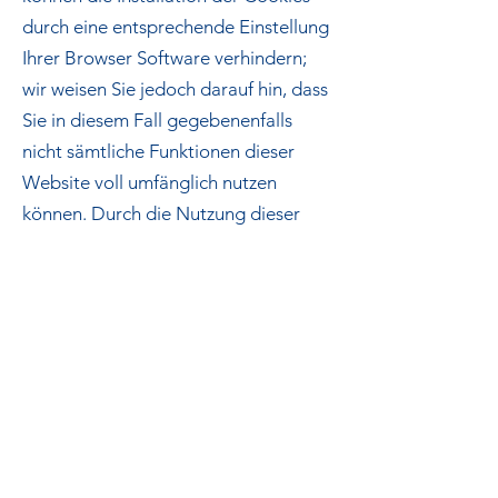
durch eine entsprechende Einstellung
Ihrer Browser Software verhindern;
wir weisen Sie jedoch darauf hin, dass
Sie in diesem Fall gegebenenfalls
nicht sämtliche Funktionen dieser
Website voll umfänglich nutzen
können. Durch die Nutzung dieser
Website erklären Sie sich mit der
Bearbeitung der über Sie erhobenen
Daten durch Google in der zuvor
beschriebenen Art und Weise und zu
dem zuvor benannten Zweck
einverstanden.
Google AdSense